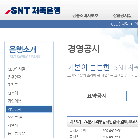
CEO인사말
연
경영공시
기본이 튼튼한,
SNT저
CEO인사말
고객여러분의 소리에 귀 기울이는 고객을 위한 저
은행연혁
조직도
CI소개
요약공시
경영이념
경영공시
오시는 길
제55기 1/4분기 외부감사인감사(검토)보고
계열사
공시기준일
2024-03-31
홍보동영상
공시일
2024-05-31