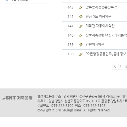
143
압류방지전용통장특약
142
현금카드 이용약관
141
계좌간 자동이체약관
140
상호저축은행 여신거래기본
139
간편이체약관
138
「오픈뱅킹공동업무」 금융정보
<
1
SNT저축은행 주소 : 경남 창원시 성산구 중앙동 96-4 리제스타워 10
새주소 : 경남 창원시 성산구 중앙대로 85, 101호(중앙동 창원리제스
전화번호 : 055-222-8100, 팩스 : 055-222-8108
copyright ⓒ SNT Savings Bank, All rights reserved.