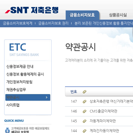
금융소비자보호체계
금융소비자보호 권리
분리 보존된 개인신용정보 활용 통지안
약관공시
고객여러분의 소리에 귀 기울이는 고객을 위한 저
신용정보제공 안내
신용정보 활용체제의 공시
개인정보처리방침
채권추심업무
번호
약관공시
147
상호저축은행 여신거래기본
사이트맵
146
CMS출금이체약관
145
자동계좌이체약관
144
계좌간자동이체약관