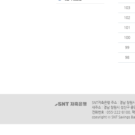
103
102
101
100
99
98
SNT저축은행 주소 : 경남 창원
새주소 : 경남 창원시 성산구 중
전화번호 : 055-222-8100, 팩
copyright ⓒ SNT Savings Ban