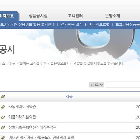
 보존된 개인신용정보 활용 통지안내
전자민원 접수
예금자보호법
보호금융상품등
공시
 소리에 귀 기울이는 고객을 위한 저축은행으로서의 역할을 충실히 다하도록 하겠습니다.
제목
자동계좌이체약관
20
예금거래기본약관
20
상호저축은행여신거래기본약관
20
비대면 정기예금 가입용도의 전용계좌 특약
20