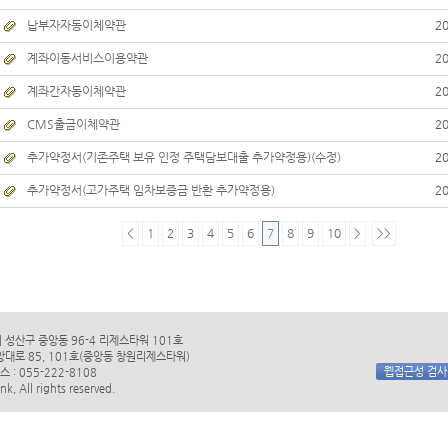
납부자자동이체약관
20
계좌이동서비스이용약관
20
계좌간자동이체약관
20
CMS출금이체약관
20
추가약정서(기존주택 보유 인정 주택담보대출 추가약정용)(수정)
20
추가약정서(고가주택 임차보증금 반환 추가약정용)
20
<
1
2
3
4
5
6
7
8
9
10
>
>>
시 성산구 중앙동 96-4 리제스타워 101호
앙대로 85, 101호(중앙동 창원리제스타워)
웹접근성 검
스 : 055-222-8108
k, All rights reserved.