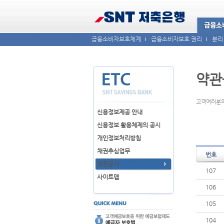
금융소비자보호체계
금융소비자보호 권리
분리
약관
고객여러분의
신용정보제공 안내
신용정보 활용체제의 공시
개인정보처리방침
채권추심업무
번호
약관공시
107
사이트맵
106
105
104