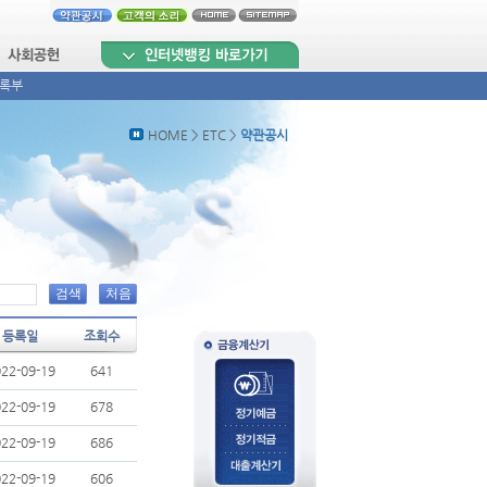
록부
HOME > ETC >
약관공시
검색
처음
등록일
조회수
22-09-19
641
22-09-19
678
22-09-19
686
22-09-19
606