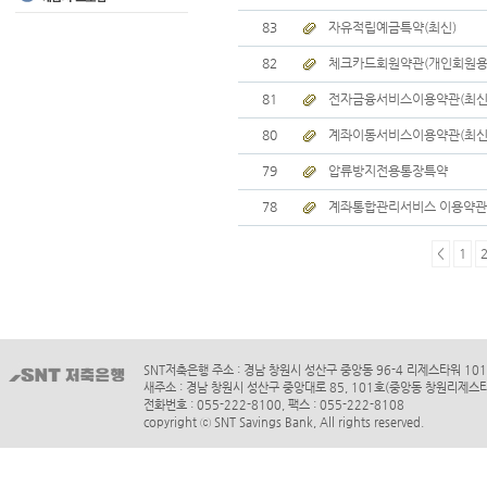
83
자유적립예금특약(최신)
82
체크카드회원약관(개인회원용)
81
전자금융서비스이용약관(최신
80
계좌이동서비스이용약관(최신
79
압류방지전용통장특약
78
계좌통합관리서비스 이용약관
<
1
SNT저축은행 주소 : 경남 창원시 성산구 중앙동 96-4 리제스타워 10
새주소 : 경남 창원시 성산구 중앙대로 85, 101호(중앙동 창원리제스
전화번호 : 055-222-8100, 팩스 : 055-222-8108
copyright ⓒ SNT Savings Bank, All rights reserved.