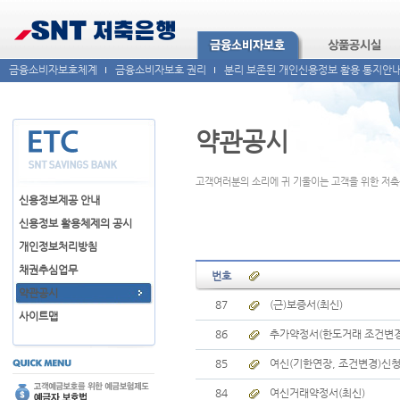
금융소비자보호체계
금융소비자보호 권리
분리 보존된 개인신용정보 활용 통지안
약관공시
고객여러분의 소리에 귀 기울이는 고객을 위한 저
신용정보제공 안내
신용정보 활용체제의 공시
개인정보처리방침
채권추심업무
번호
약관공시
87
(근)보증서(최신)
사이트맵
86
추가약정서(한도거래 조건변경
85
여신(기한연장, 조건변경)신청
84
여신거래약정서(최신)