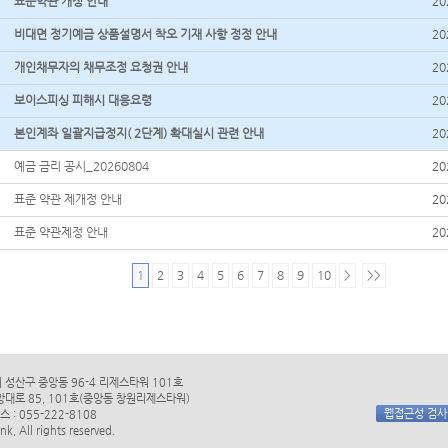
표준약관 개정 안내
20
비대면 정기예금 상품설명서 착오 기재 사항 정정 안내
20
개인채무자의 채무조정 요청권 안내
20
보이스피싱 피해시 대응요령
20
본인계좌 일괄지급정지( 2단계) 확대실시 관련 안내
20
예금 금리 공시_20260804
20
표준 약관 제개정 안내
20
표준 약관제정 안내
20
1
2
3
4
5
6
7
8
9
10
>
>>
시 성산구 중앙동 96-4 리제스타워 101호
앙대로 85, 101호(중앙동 창원리제스타워)
웹접근성 검
스 : 055-222-8108
k, All rights reserved.