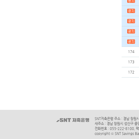
174
173
172
SNT저축은행 주소 : 경남 창원
새주소 : 경남 창원시 성산구 중
전화번호 : 055-222-8100, 팩
copyright ⓒ SNT Savings Ban