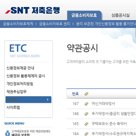
금융소비자보호체계
금융소비자보호 권리
분리 보존된 개인신용정보 활용 통지안
약관공시
고객여러분의 소리에 귀 기울이는 고객을 위한 저
신용정보제공 안내
신용정보 활용체제의 공시
개인정보처리방침
채권추심업무
번호
약관공시
167
여신거래약정서
사이트맵
166
추가약정서(중금리 생활안정대
165
주택보유수 준수 확약서
164
추가약정서(수도권규제지역소재