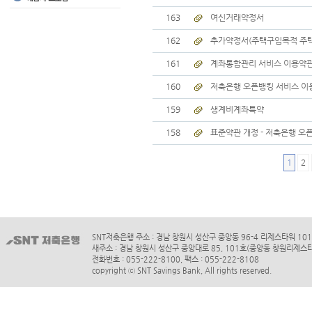
163
여신거래약정서
162
추가약정서(주택구입목적 주택
161
계좌통합관리 서비스 이용약
160
저축은행 오픈뱅킹 서비스 이
159
생계비계좌특약
158
표준약관 개정 - 저축은행 오픈뱅
1
2
SNT저축은행 주소 : 경남 창원시 성산구 중앙동 96-4 리제스타워 10
새주소 : 경남 창원시 성산구 중앙대로 85, 101호(중앙동 창원리제스
전화번호 : 055-222-8100, 팩스 : 055-222-8108
copyright ⓒ SNT Savings Bank, All rights reserved.